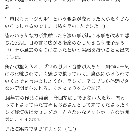
的にお越しいただけなかった方々、悔しいし本当に残
念。。。
’市民ミュージカル’という概念が変わった人がたくさん
いらっしゃるのです。（私もその1人でした。）
皆のいろんな力が集結したら凄い事が起こる事を改めて感
じた公演。目の前に広がる満席のひしめき合う様子から、
コロナが過去のものになったという実感を持つことも出来
ました。
舞台が整えられ、プロの照明・音響が入ると、劇作は一気
にお化粧されていく感じで整っていく。魔法にかけられて
いくとでも言いましょうか。そして、そこでしか体感でき
ない空間が生まれる。まさにミラクルな状況。
14年前の作品の再演。今回参加しできない人たち、関わ
って下さっていた方々もお客さんとして来てくださったり
して終演後はカミングホームみたいなアットホームな雰囲
気に。イイね✨✨
またご案内できますように（
^_^
）