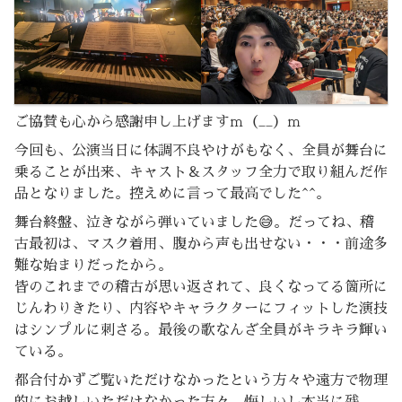
ご協賛も心から感謝申し上げますｍ（__）ｍ
今回も、公演当日に体調不良やけがもなく、全員が舞台に
乗ることが出来、キャスト＆スタッフ全力で取り組んだ作
品となりました。控えめに言って最高でした^^。
舞台終盤、泣きながら弾いていました😅。だってね、稽
古最初は、マスク着用、腹から声も出せない・・・前途多
難な始まりだったから。
皆のこれまでの稽古が思い返されて、良くなってる箇所に
じんわりきたり、内容やキャラクターにフィットした演技
はシンプルに刺さる。最後の歌なんざ全員がキラキラ輝い
ている。
都合付かずご覧いただけなかったという方々や遠方で物理