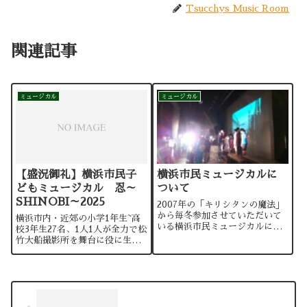
Tsucchys Music Room
関連記事
ミュージカル
ミュージカル
【盛況御礼】横浜市民子
横浜市民ミュージカルに
どもミュージカル 忍～
ついて
SHINOBI～2025
2007年の「キリシタンの魔法」
から毎冬参加させていただいて
横浜市内・近郊の小学1年生~高
いる横浜市民ミュージカルにつ
校3年生27名、1人1人が全力で松
いても、こちらで少しずつ紹
竹大船撮影所を舞台に役に生き
介・呟いていきたいと思いま
抜きました。私は今回、音楽監
す。昨年公演が打てず、その代
督として作品と向きあい引き続
わりにメモリアル動画が作成さ
き歌唱指導と共に作曲家の思い
れました。この15年少々の軌跡
を汲み取り、皆さんが全力で輝
がまるッと紹介...
くお手伝いを担当させていただ
きました...