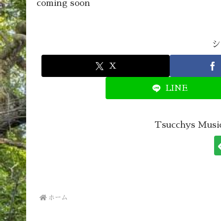
coming soon
シ
X
LINE
Tsucchys M
ホーム